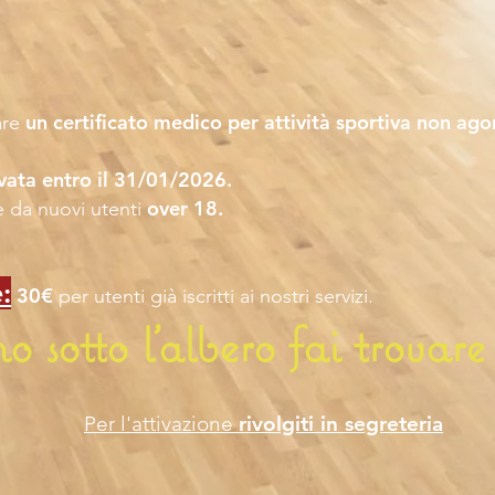
un certificato medico per attività sportiva non ago
are
vata entro il 31/01/2026.
over 18.
e da nuovi utenti
:
30€
per utenti già iscritti ai nostri servizi.
 sotto l’albero fai trovare 
Per l'attivazione
rivolgiti in segreteria