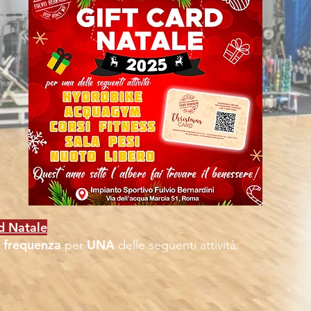
d Natale
 frequenza
UNA
per
delle seguenti attività: