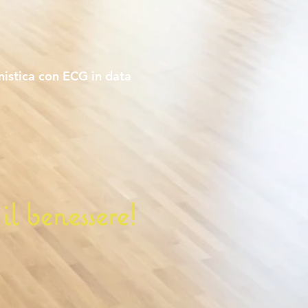
nistica con ECG in data
il benessere!