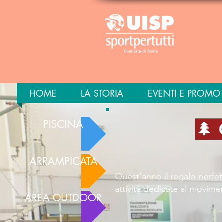
HOME
LA STORIA
EVENTI E PROMO
PISCINA
🌲
ARRAMPICATA
Quest’anno il regalo perfet
attività dedicate al movimento
AREA OUTDOOR