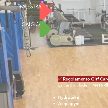
PALESTRA
CALCIO
✅ Regolamento Gitf Car
1 mese di
La card include
Hydrobike
Acquagym