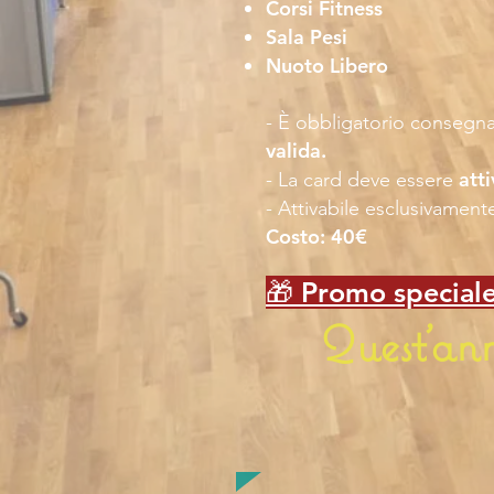
Corsi Fitness
Sala Pesi
Nuoto Libero
- È obbligatorio consegn
valida.
atti
- La card deve essere
- Attivabile esclusivament
Costo: 40€
🎁 Promo speciale
Quest’anno