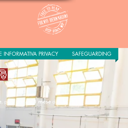
 INFORMATIVA PRIVACY
SAFEGUARDING
🎅
e
1 mese
, puoi donare
di