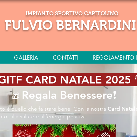
IMPIANTO SPORTIVO CAPITOLINO
FULVIO BERNARDINI
GALLERIA
CONTATTI
REGOLAMENTO E
 GITF CARD NATALE 2025 
Regala Benessere❗️
🎁
Card Natal
to è quello che fa stare bene. Con la nostra
, alla salute e all’energia positiva.​​​